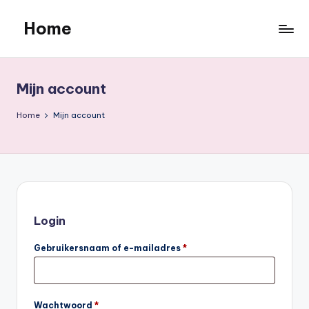
Home
Ga
naar
de
inhoud
Mijn account
Home
Mijn account
Login
Vereist
Gebruikersnaam of e-mailadres
*
Vereist
Wachtwoord
*